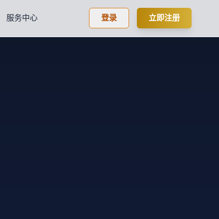
服务中心
登录
立即注册