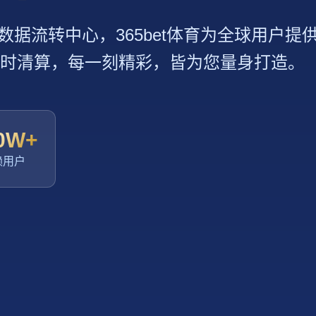
据流转中心，365bet体育为全球用户提
实时清算，每一刻精彩，皆为您量身打造。
0W+
赖用户