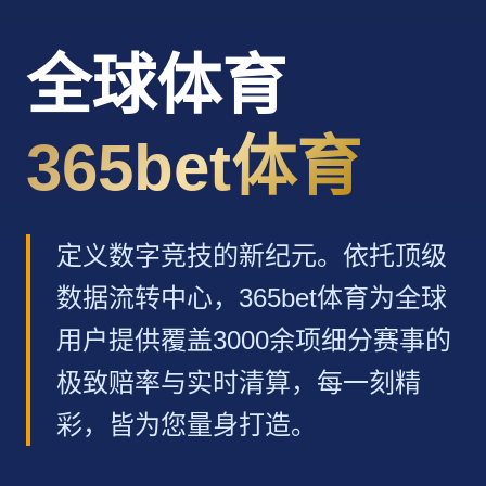
全球体育
365bet体育
定义数字竞技的新纪元。依托顶级
数据流转中心，365bet体育为全球
用户提供覆盖3000余项细分赛事的
极致赔率与实时清算，每一刻精
彩，皆为您量身打造。