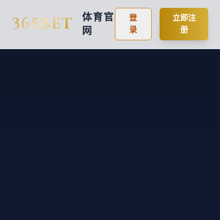
体育官
登
立即注
365BET
网
录
册