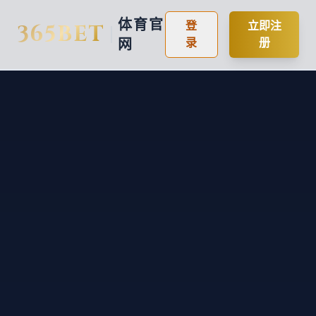
体育官
登
立即注
365BET
网
录
册