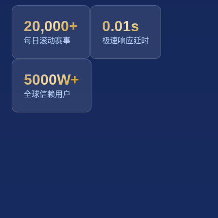
20,000+
0.01s
每日滚动赛事
极速响应延时
5000W+
全球信赖用户