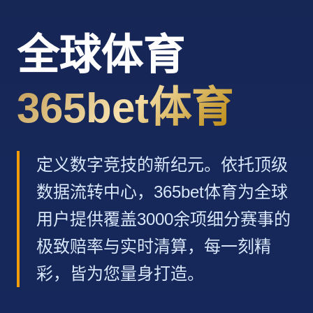
全球体育
365bet体育
定义数字竞技的新纪元。依托顶级
数据流转中心，365bet体育为全球
用户提供覆盖3000余项细分赛事的
极致赔率与实时清算，每一刻精
彩，皆为您量身打造。