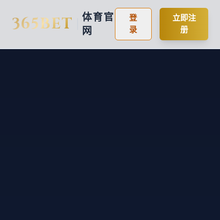
体育官
登
立即注
365BET
网
录
册